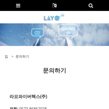
집
>
문의하기
문의하기
라요파이버텍스(주)
전화:
0573-86862028