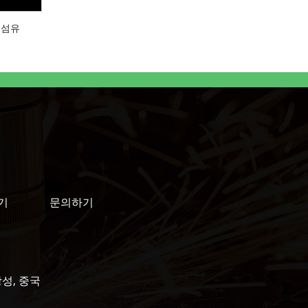
컷 섬유
기
문의하기
 절강성, 중국