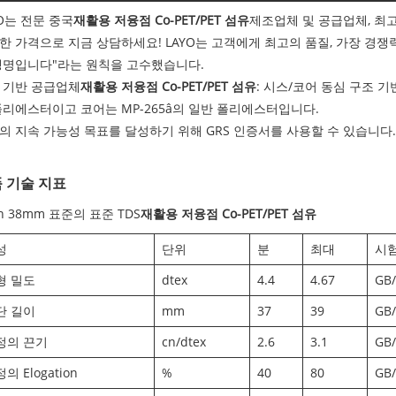
YO는 전문 중국
재활용 저융점 Co-PET/PET 섬유
제조업체 및 공급업체, 최
한 가격으로 지금 상담하세요! LAYO는 고객에게 최고의 품질, 가장 경쟁
생명입니다"라는 원칙을 고수했습니다.
 기반 공급업체
재활용 저융점 Co-PET/PET 섬유
: 시스/코어 동심 구조 기반
폴리에스터이고 코어는 MP-265â의 일반 폴리에스터입니다.
의 지속 가능성 목표를 달성하기 위해 GRS 인증서를 사용할 수 있습니다.
 기술 지표
n 38mm 표준의 표준 TDS
재활용 저융점 Co-PET/PET 섬유
성
단위
분
최대
시험
형 밀도
dtex
4.4
4.67
GB/
단 길이
mm
37
39
GB/
정의 끈기
cn/dtex
2.6
3.1
GB/
의 Elogation
%
40
80
GB/