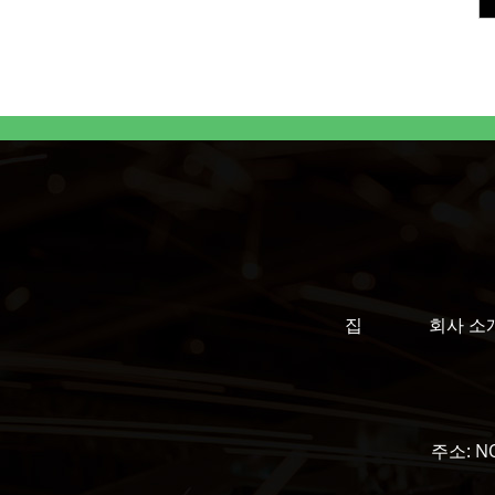
집
회사 소
주소:
NO