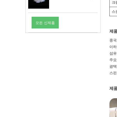
크림
스
모든 신제품
제품
중국
이하
섬유 
주요
광택
스핀
제품