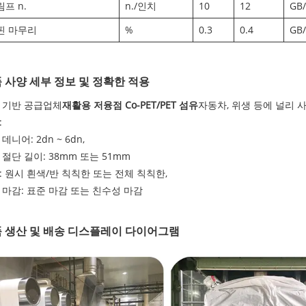
프 n.
n./인치
10
12
GB/
핀 마무리
%
0.3
0.4
GB/
 사양 세부 정보 및 정확한 적용
 기반 공급업체
재활용 저융점 Co-PET/PET 섬유
자동차, 위생 등에 널리
:
데니어: 2dn ~ 6dn,
 절단 길이: 38mm 또는 51mm
: 원시 흰색/반 칙칙한 또는 전체 칙칙한,
 마감: 표준 마감 또는 친수성 마감
 생산 및 배송 디스플레이 다이어그램