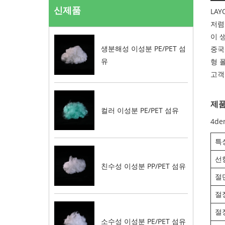
신제품
LA
저렴
이 
생분해성 이성분 PE/PET 섬
중국
유
형 
고객
제품
컬러 이성분 PE/PET 섬유
4de
특
선
친수성 이성분 PP/PET 섬유
절
절
절정
소수성 이성분 PE/PET 섬유