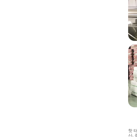
핫 태
산,