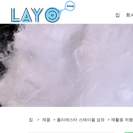
집
회
집
>
제품
>
폴리에스터 스테이플 섬유
> 재활용 저융점