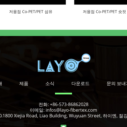
저융점 Co-PET/PET 섬유
저융점 Co-PET/PET 숏
개
제품
소식
다운로드
문의 보내
전화:
+86-573-86862028
이메일:
infos@layo-fibertex.com
.1800 Xiejia Road, Liao Building, Wuyuan Street, 하이옌,