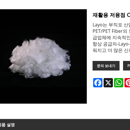
재활용 저융점 Co
Layo는 부직포 산업
PET/PET Fib
급업체에 지속적인
항상 공급자-Layo
워지고 더 많은 신
문의 보내기
P
Facebook
X
Wh
제품 설명