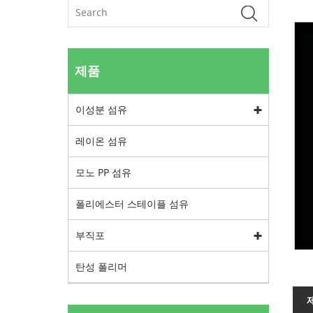
제품
이성분 섬유
레이온 섬유
모노 PP 섬유
폴리에스터 스테이플 섬유
부직포
탄성 폴리머