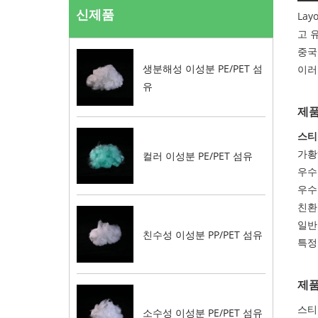
신제품
La
고 
중국
생분해성 이성분 PE/PET 섬
이러
유
제품
스티
가황
컬러 이성분 PE/PET 섬유
우수
우수
친환
일반
친수성 이성분 PP/PET 섬유
특정
제품
스티
소수성 이성분 PE/PET 섬유