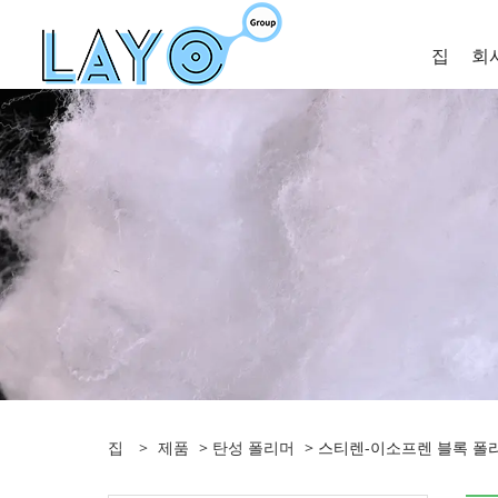
집
회
집
>
제품
>
탄성 폴리머
> 스티렌-이소프렌 블록 폴리