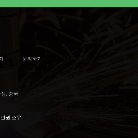
기
문의하기
 절강성, 중국
 - 판권 소유.