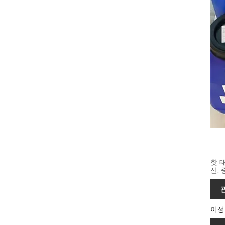
핫 
산,
이성