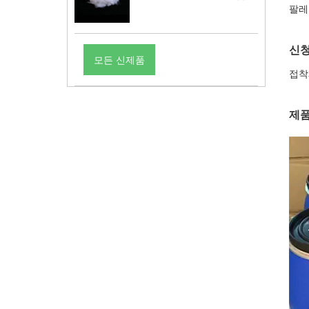
팔레
신
모든 신제품
접착
제품